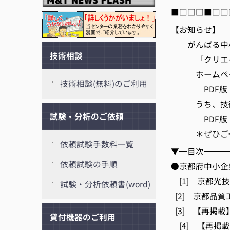
■□□□■□□
【お知らせ】
がんばる中小
技術相談
「クリエイテ
ホームページ
技術相談(無料)のご利用
PDF版 https:/
うち、技術に
試験・分析のご依頼
PDF版 https:/
＊ぜひご一読
依頼試験手数料一覧
▼━目次━━━
依頼試験の手順
●京都府中小企
[1] 京都光
試験・分析依頼書(word)
[2] 京都品質
[3] 【再掲載
貸付機器のご利用
[4] 【再掲載