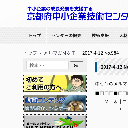
京都府中小企業技術センター
トップ
センターの概要
技術支援
人材
トップ
›
メルマガＭ＆Ｔ
›
2017-4-12 No.984
2017-4-12 N
中センのメルマガ【M
■□□□■□□□
Ｍ┃＆┃Ｔ┃
━┛━┛━┛
編集/
https: