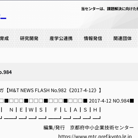
当センターは、課題解決に向けた
育成
研究開発
産学公連携
情報発信
関連団体
o.984
&T NEWS FLASH No.982《2017-4-12》】
■□□□■□□□■□□□■□□□■ 2017-4-12 NO.984■
 Ｎ┃Ｅ┃Ｗ┃Ｓ┃ Ｆ┃Ｌ┃Ａ┃Ｓ┃Ｈ┃
━━┛━┛━┛━┛━━┛━┛━┛━┛━┛
発行 京都府中小企業技術センター
//www.mtc.pref.kyoto.lg.jp