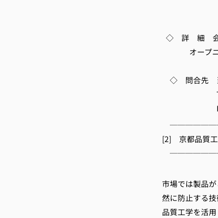
(会員企業
◇ 詳 細 
オープニン
◇ 問合先 当
TEL 075-
E-m
──────
[2] 京都品
──────
京都
市場では製品が
然に防止する技
品質工学を活用