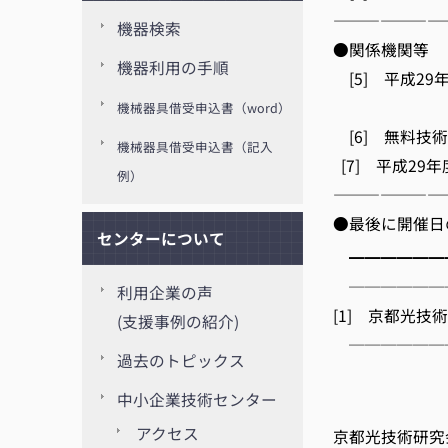
———————
機器検索
●関係機関等
機器利用の手順
[5] 平成29
(京都
機械器具借受申込書（word）
[6] 無料
機械器具借受申込書（記入
[7] 平成29年
例）
———————
●最後に開催日
センターについて
━━━━━━
──────
利用企業の声
[1] 京都光
(支援事例の紹介)
──────
過去のトピックス
京
中小企業技術センター
京都
アクセス
京都光技術研究