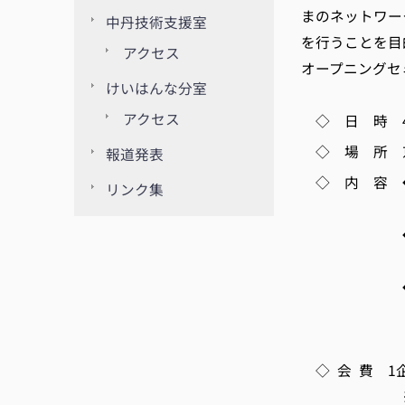
まのネットワー
中丹技術支援室
を行うことを目
アクセス
オープニングセ
けいはんな分室
アクセス
◇ 日 時
◇ 場 所
報道発表
◇ 内 容 ◆
リンク集
ナルックス
◆京都光
京都光技
◆連携テ
・レーザー
・光学素
◇ 会 費 1企業
※4月28日