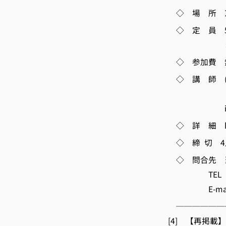
◇ 場 所 京
◇ 定 員 5
ます
◇ 参加費 
◇ 講 師 (
川口
iF日本
◇ 詳 細 https:
◇ 締 切 4月
◇ 問合先 当
TEL 075-3
E-ma
──────
[4] 【再掲載