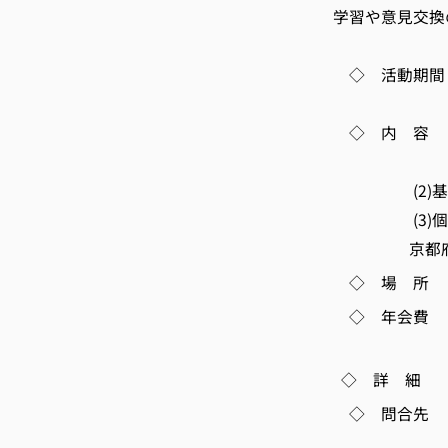
学習や意見交換
◇ 活動期間 
◇ 内 容 (
適宜、会
(2)基礎学
(3)個別課
京都府特別
◇ 場 所 
◇ 年会費 法人
個人会員：
◇ 詳 細 https:
◇ 問合先 
TEL 075-