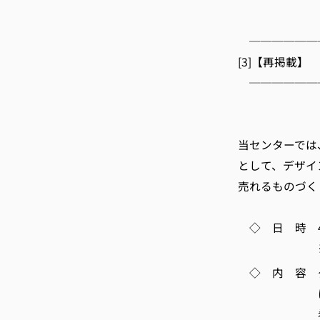
E-m
──────
[3]【再掲載
──────
京都
当センターでは
として、デザイ
売れるものづく
◇ 日 時 4月1
※終了後に
◇ 内 容 グ
について
希望される