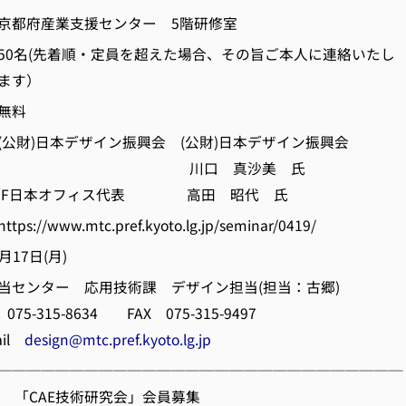
都府産業支援センター 5階研修室
0名(先着順・定員を超えた場合、その旨ご本人に連絡いたし
）
無料
公財)日本デザイン振興会 (公財)日本デザイン振興会
 真沙美 氏
オフィス代表 高田 昭代 氏
//www.mtc.pref.kyoto.lg.jp/seminar/0419/
17日(月)
センター 応用技術課 デザイン担当(担当：古郷)
15-8634 FAX 075-315-9497
il
design@mtc.pref.kyoto.lg.jp
────────────────────────────
】 「CAE技術研究会」会員募集