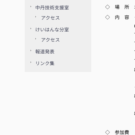
◇ 場 所 北
中丹技術支援室
◇ 内 容 
アクセス
6月30日 
けいはんな分室
7月 7日 
アクセス
7月15日 
報道発表
7月22日 
7月29日 
リンク集
8月 5日 
及びま
＜上級
8月19日 
推定と検
8月26日 
分析・管
◇ 参加費 