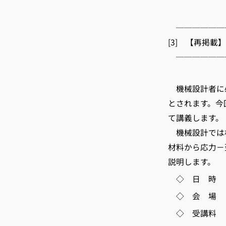
E-m
──────
[3] 【再
──────
京都
機械設計者に
とされます。今
て講義します。
機械設計では材
材料から応力－
説明します。
◇ 日 時 5月
◇ 会 場 
◇ 受講料