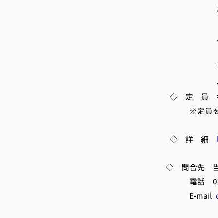
基礎講座（テ
本規格協会
上級講座（テ
出版 高山
※両講座と
入の上、
◇ 定 員 各
※定員を超え
◇ 詳 細
◇ 問合
電話 0773-4
E-mail