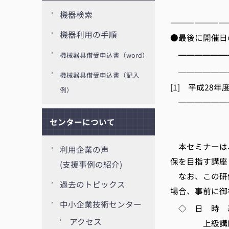
((
機器検索
———————
機器利用の手順
●最後に開催日
━━━━━━
機械器具借受申込書（word）
──────
機械器具借受申込書（記入
[1] 平成28年
例）
──────
京都
センターについて
本セミナーは
利用企業の声
保を目指す講座
(支援事例の紹介)
なお、この研
過去のトピックス
場合、事前に御
中小企業技術センター
◇ 日 時 基礎講
アクセス
上級講座 8月1