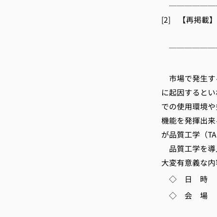
──────
[2] 【再掲載
「TAGUCH
──────
京都
市場で発生す
に起因するとい
での使用環境や
機能を発揮出来
が品質工学（TAG
品質工学を導
大変有意義な内
◇ 日 時 5月
◇ 会 場 
※このセミ