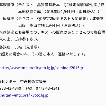
キスト「品質管理教本 QC検定試験3級対応 / 日
編」2015年版1,944 円（消費税込））
キスト「QC検定2級テキスト＆問題集」/ 成美堂
 均著1,944 円（消費税込）)
も会場でのテキストの販売はありませんので各自購
ご持参下さい。
講座 30名（先着順)
た場合のみ、その旨ご本人に連絡いたします。
http://www.mtc.pref.kyoto.lg.jp/seminar/2016qc
先 当センター 中丹技術支援室
3-4340 FAX 0773-43-4341
chutan@mtc.pref.kyoto.lg.jp