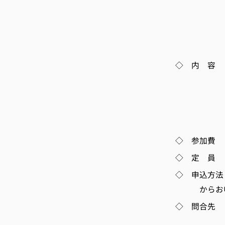
・北部産
・けいはん
・丹後・
◇ 内 容 1.「
（有）ア
副社長兼
2. ディ
3. 京都
◇ 参加費
◇ 定 員 6
◇ 申込方
からお申し
◇ 問合先 
TEL 075-