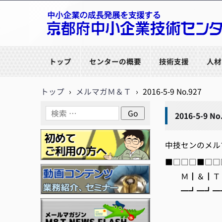
京都府中小企業技術センター
トップ
センターの概要
技術支援
人材
トップ
›
メルマガＭ＆Ｔ
›
2016-5-9 No.927
2016-5-9 No
中技センのメルマガ【
■□□□■□□□
Ｍ┃＆┃Ｔ┃
━┛━┛━┛
編集/