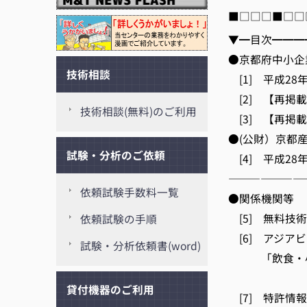
■□□□■□□
▼━目次━━━
●京都府中小企
技術相談
[1] 平成28年
[2] 【再掲載
技術相談(無料)のご利用
[3] 【再掲載
●(公財）京都産
試験・分析のご依頼
[4] 平成28
———————
依頼試験手数料一覧
●関係機関等
[5] 無料
依頼試験の手順
[6] アジア
試験・分析依頼書(word)
「飲食・小売業
（
貸付機器のご利用
[7] 特許情報プ