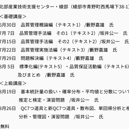
部産業技術支援センター・綾部（綾部市青野町西馬場下38-1
＜基礎講座＞
品質管理概論編（テキスト1） /藪野嘉雄 氏
品質管理手法編 その1（テキスト2）/坂井公一 氏
品質管理手法編 その2（テキスト2）/坂井公一 氏
品質管理実施法編（テキスト3）/藪野嘉雄 氏
問題解決編（テキスト4）/藪野嘉雄 氏
標準化編(テキスト5）・品質保証活動編（テキスト6
とめ /藪野嘉雄 氏
講座＞
基本統計量の扱い・確率分布・平均値と分散につい
定・演習問題 /坂井公一 氏
QC7つ道具と新QC7つ道具・散布図、単回帰分析と
理図・演習問題 /坂井公一 氏
無料