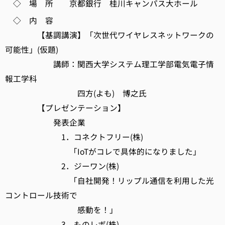
◇ 場 所 京都銀行 桂川キャンパス大ホール
◇ 内 容
【基調講演】「次世代ワイヤレスネットワークの
可能性」(仮題)
講師：関西大学システム理工学部電気電子情
報工学科
四方(よも) 博之氏
【プレゼンテーション】
発表企業
1．コネクトフリー(株)
「IoTがコレで具体的になりました」
2．ジーワン(株)
「自社開発！リップル通信を利用した光
コントロール技術で
感動を！」
3．ものレボ(株)