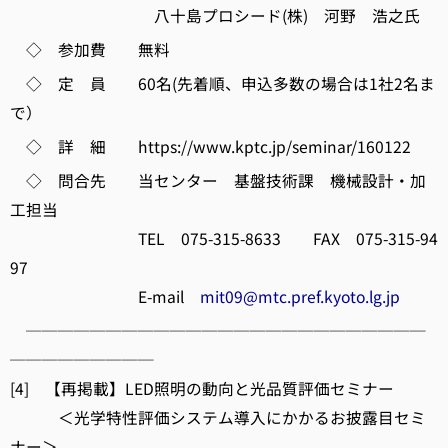
八十島プロシード(株) 河野 浩之氏
◇ 参加費 無料
◇ 定 員 60名(先着順、申込多数の場合は1社2名ま
で）
◇ 詳 細 https://www.kptc.jp/seminar/160122
◇ 問合先 当センター 基盤技術課 機械設計・加
工担当
TEL 075-315-8633 FAX 075-315-94
97
E-mail
mit09@mtc.pref.kyoto.lg.jp
─────────────────────────
─────────
[4] 【再掲載】LED照明の動向と光品質評価セミナー
＜光学特性評価システム導入にかかるお披露目セミ
ナー＞