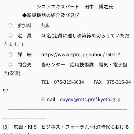
シニアエキスパート 田中 博之氏
◆新設機器の紹介及び見学
◇ 参加料 無料
◇ 定 員 40名(定員に達し次第締め切らせていただ
きます。)
◇ 詳 細 https://www.kptc.jp/jouhou/160114
◇ 問合先 当センター 応用技術課 電気・電子担
当(安達)
TEL 075-315-8634 FAX 075-315-94
97
E-mail
ouyou@mtc.pref.kyoto.lg.jp
─────────────────────────
─────────
[5] 京銀・KIIS ビジネス・フォーラム～IoT時代における