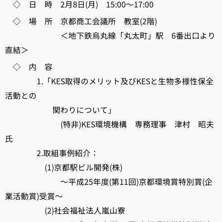
◇ 日 時 2月8日(月) 15:00～17:00
◇ 場 所 京都商工会議所 教室(2階)
＜地下鉄烏丸線「丸太町」駅 6番出口より
直結＞
◇ 内 容
1.「KES取得のメリット及びKESと生物多様性保全
活動との
関わりについて」
(特非)KES環境機構 専務理事 津村 昭夫
氏
2.取組事例紹介：
(1)京都駅ビル開発(株)
～平成25年度(第11回)京都環境賞特別賞(企
業活動賞)受賞～
(2)社会福祉法人嵐山寮