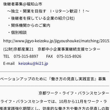
後継者募集@福知山市
業を目指す I・Uターン歓迎！！～
探している企業の紹介(2社)
機関からのご案内
別相談
/www.jigyo-keizoku.jp/jigyoushoukei/matching/20151
公財)京都産業21 京都中小企業事業継続支援センター
315-8897 FAX 075-315-8926
ail
keizoku@ki21.jp
────────────────────────────
モチベーションアップのために『働き方の見直し実践宣言』募集
────────────────────────────
ーク・ライフ・バランスセンター
ライフ・バランスセンターでは、10月から11月をワーク・ラ
推進実践強化期間とし、効率的な働き方や働き方の見直しの取