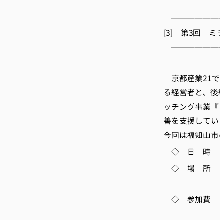
E-m
──────
[3] 第3回 
──────
(公
京都産業21で
る経営者と、後
ッチング事業『
善を支援してい
今回は福知山市
◇ 日 時 10月
◇ 場 所 メ
(京都市下
◇ 参加費