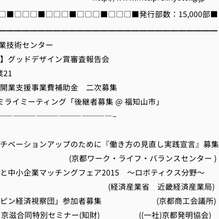
□■□□□■□□□■□□□■□□□■発行部数：15,000部■
━━━━━━━━━━━━━━━━━━━━━━━━━━━━
業技術センター
載】グッドデザイン賞審査報告会
21
業開業支援事業費補助金 二次募集
 ミライミーティング「後継者募集 @ 福知山市」
———————————————–
モチベーションアップのために『働き方の見直し実践宣言』募集
ーク・ライフ・バランスセンター )
許と中小企業マッチングフェア2015 ～ロボティクス分野～
産業省 近畿経済産業局)
ィリピン経済視察団」参加者募集 (京都商工会議所)
回 京滋合同特別セミナー(知財) ((一社)京都発明協会)