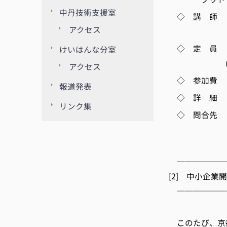
中丹技術支援室
◇ 講 師 
アクセス
櫛 
◇ 定 員 
けいはんな分室
(先着順・定
アクセス
◇ 参加費
報道発表
◇ 詳 細 https
リンク集
◇ 問合先 当
TEL 075-
E-m
──────
[2] 中小企
──────
(公
このたび、京都