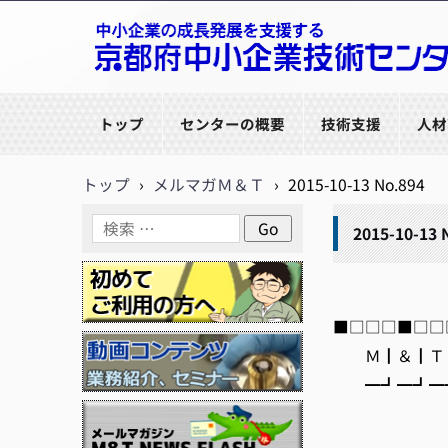
京都府中小企業技術センター
トップ
センターの概要
技術支援
人材
トップ
›
メルマガＭ＆Ｔ
›
2015-10-13 No.894
2015-10-13 
■□□□■□□□
Ｍ┃＆┃Ｔ┃
━┛━┛━┛
編集/
http:/