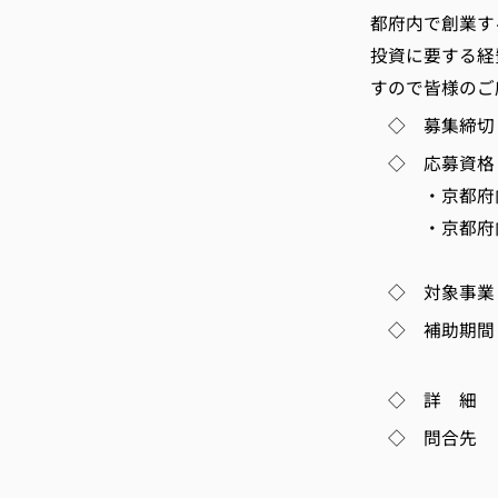
都府内で創業す
投資に要する経
すので皆様のご
◇ 募集締切 1
◇ 応募資格
・京都府内に
・京都府内に
◇ 対象事業 
◇ 補助期間 
※創業予定
◇ 詳 細 http:
◇ 問合先 (
TEL 075-