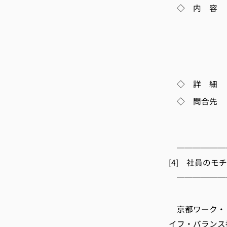
◇ 内 容 
～独立・開
・後継者を
・関係
・個
◇ 詳 細 http:/
◇ 問合先 (
TEL 075-
E-m
──────
[4] 社員の
──────
京都ワ
京都ワーク・ 
イフ・バランス