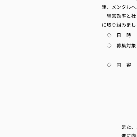
組、メンタルヘ
経営効率と社
に取り組みまし
◇ 日 時 10
◇ 募集対象
(企業、団
◇ 内 容 
項目につい
・効率的
・働き方
・ノー
・年次有給
・メンタ
また、当セン
進に向けたセ