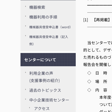
━━━━━━
機器検索
──────
機器利用の手順
[1] 【再掲
──────
機械器具借受申込書（word）
京都
機械器具借受申込書（記入
当センターで
例）
的として、デザ
た売れるものづ
センターについて
報告会を開催し
◇ 日 時 10月
利用企業の声
(支援事例の紹介)
◇ 場 所 
◇ 内 容
過去のトピックス
本年度グッド
中小企業技術センター
ついて説明
アクセス
グッドデザイ