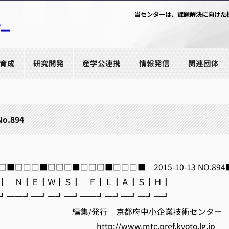
当センターは、課題解決に向けた
育成
研究開発
産学公連携
情報発信
関連団体
No.894
■□□□■□□□■□□□■□□□■ 2015-10-13 NO.894
 Ｎ┃Ｅ┃Ｗ┃Ｓ┃ Ｆ┃Ｌ┃Ａ┃Ｓ┃Ｈ┃
━━┛━┛━┛━┛━━┛━┛━┛━┛━┛
発行 京都府中小企業技術センター
/www.mtc.pref.kyoto.lg.jp