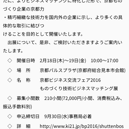
たに、よりビジネスマッチングに特化した形で、京都もの
づくり企業の京都力
・精巧細緻な技術力を国内外の企業に示し、より多くの具
体的な取引に結びつ
けることを目的として開催いたします。
出展について、是非、ご検討いただきますようご案内い
たします。
◇ 開催日時 2月18日(木)～19日(金) 10:00～17:00
◇ 場 所 京都パルスプラザ(京都府総合見本市会館)
◇ 名 称 京都ビジネス交流フェア2016
ものづくり技術ビジネスマッチング展
◇ 募集小間数 210小間(72,000円/小間、消費税込み、
振込手数料別)
◇ 申込締切日 9月30日(水)事務局必着
◇ 詳 細 http://www.ki21.jp/bp2016/shuttenbos