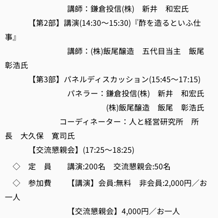
講師：鎌倉投信(株) 新井 和宏氏
【第2部】講演(14:30～15:30)『酢を造るといふ仕
事』
講師：(株)飯尾醸造 五代目当主 飯尾
彰浩氏
【第3部】パネルディスカッション(15:45～17:15)
パネラー：鎌倉投信(株) 新井 和宏氏
(株)飯尾醸造 飯尾 彰浩氏
コーディネーター：人と経営研究所 所
長 大久保 寛司氏
【交流懇親会】(17:25～18:25)
◇ 定 員 講演:200名 交流懇親会:50名
◇ 参加費 【講演】会員:無料 非会員:2,000円／お
一人
【交流懇親会】4,000円／お一人