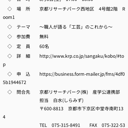
◇ 場 所 京都リサーチパーク西地区 4号館2階 R
oom1
◇ テーマ ～職人が語る「工芸」のこれから～
◇ 参加費 無料
◇ 定 員 60名
◇ 詳 細 http://www.krp.co.jp/sangaku/kobo/#to
p
◇ 申 込 https://business.form-mailer.jp/fms/4df0
5b1944672
◇ 問合先 京都リサーチパーク(株) 産学公連携部
担当 白水(しらみず)
〒600-8813 京都市下京区中堂寺南町13
4
TEL 075-315-8491 FAX 075-322-53