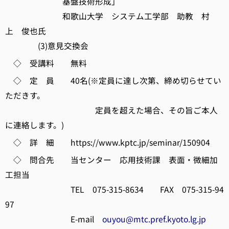
基盤技術形成」
和歌山大学 システム工学部 助教 村
上 俊也氏
(3)意見交換会
◇ 受講料 無料
◇ 定 員 40名(※定員に達し次第、締め切らせてい
ただきす。
定員を超えた場合、その旨ご本人
に連絡します。)
◇ 詳 細 https://www.kptc.jp/seminar/150904
◇ 問合先 当センター 応用技術課 表面・微細加
工担当
TEL 075-315-8634 FAX 075-315-94
97
E-mail
ouyou@mtc.pref.kyoto.lg.jp