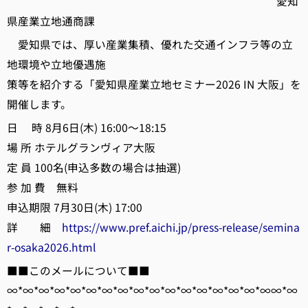
愛知
県産業立地通商課
愛知県では、厚い産業集積、優れた交通インフラ等の立
地環境や立地優遇施
策等を紹介する「愛知県産業立地セミナー2026 IN 大阪」を
開催します。
日 時 8月6日(木) 16:00～18:15
場 所 ホテルグランヴィア大阪
定 員 100名(申込多数の場合は抽選)
参 加 費 無料
申込期限 7月30日(木) 17:00
詳 細
https://www.pref.aichi.jp/press-release/semina
r-osaka2026.html
■■このメールについて■■
∞*∞*∞*∞*∞*∞*∞*∞*∞*∞*∞*∞*∞*∞*∞*∞*∞∞*∞