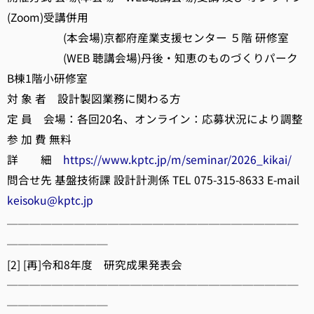
(Zoom)受講併用
(本会場)京都府産業支援センター ５階 研修室
(WEB 聴講会場)丹後・知恵のものづくりパーク
B棟1階小研修室
対 象 者 設計製図業務に関わる方
定 員 会場：各回20名、オンライン：応募状況により調整
参 加 費 無料
詳 細
https://www.kptc.jp/m/seminar/2026_kikai/
問合せ先 基盤技術課 設計計測係 TEL 075-315-8633 E-mail
keisoku@kptc.jp
──────────────────────────
─────────
[2] [再]令和8年度 研究成果発表会
──────────────────────────
─────────