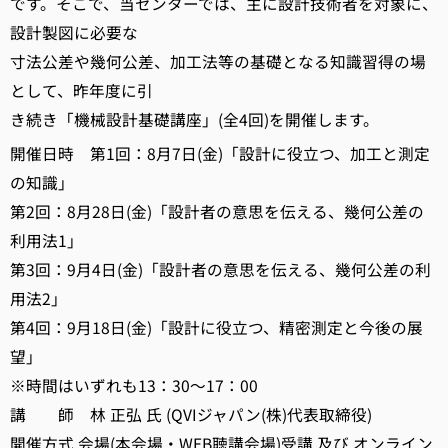
です。そこで、当センターでは、主に設計技術者を対象に、
設計製図に必要な
寸法公差や幾何公差、加工法等の基礎となる知識習得の場
として、昨年度に引
き続き「機械設計基礎講座」(全4回)を開催します。
開催日時 第1回：8月7日(金)「設計に役立つ、加工と測定
の知識」
第2回：8月28日(金)「設計者の意思を伝える、幾何公差の
利用法1」
第3回：9月4日(金)「設計者の意思を伝える、幾何公差の利
用法2」
第4回：9月18日(金)「設計に役立つ、精密測定と今後の展
望」
※時間はいずれも13：30～17：00
講 師 林 正弘 氏 (QVIジャパン(株)代表取締役)
開催方式 会場(本会場・WEB聴講会場)受講 及び オンライン