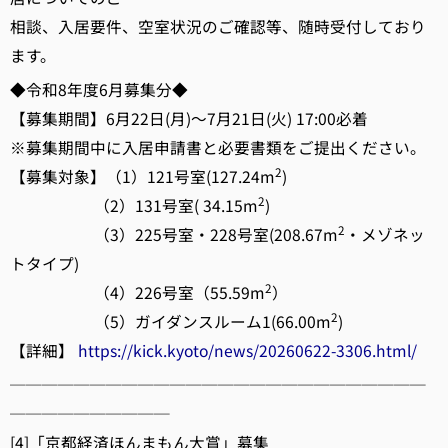
相談、入居要件、空室状況のご確認等、随時受付しており
ます。
◆令和8年度6月募集分◆
【募集期間】6月22日(月)～7月21日(火) 17:00必着
※募集期間中に入居申請書と必要書類をご提出ください。
2
【募集対象】（1）121号室(127.24m
)
2
（2）131号室( 34.15m
)
2
（3）225号室・228号室(208.67m
・メゾネッ
トタイプ)
2
（4）226号室（55.59m
）
2
（5）ガイダンスルーム1(66.00m
)
【詳細】
https://kick.kyoto/news/20260622-3306.html/
──────────────────────────
──────────
[4]「京都経済ほんまもん大賞」募集