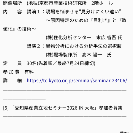
開催場所 (地独)京都市産業技術研究所 2階ホール
内 容 講演１：現場を悩ませる“見分けにくい違い”
～原因特定のための『目利き』と『数
値化』の技術～
(株)住化分析センター 末広 省吾 氏
講演２：異物分析における分析手法の選択肢
(株)堀場製作所 高木 陽一 氏
定 員 30名(先着順／最終7月24日締切)
参 加 費 有料
詳 細
https://tc-kyoto.or.jp/seminar/seminar-23406/
──────────────────────────
─────────
[6] 「愛知県産業立地セミナー2026 IN 大阪」参加者募集
──────────────────────────
─────────