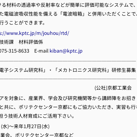
における材料の透過率や反射率などが簡単に評価可能なシステムで
た電磁波吸収性能を備える「電波暗箱」と併用いただくことで
行うことができます。
s://www.kptc.jp/m/jouhou/rtd/
技術課 材料評価係
15-8633 E-mail
kiban@kptc.jp
────────────────────────────
年度「電子システム研究科」・「メカトロニクス研究科」研修生募集
────────────────────────────
公社)京都工業会
アを対象に、産業界、学会及び研究機関等から講師陣をお招き
と共に、ポリテクセンター京都にもご協力いただき、実習も行
担う技術人材育成にご活用下さい。
水)～来年1月27日(水)
業会、ポリテクセンター京都など