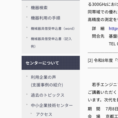
る300GHz
機器検索
同帯域での優れ
機器利用の手順
高精度の測定を
詳 細
http
機械器具借受申込書（word）
問合先 基盤
機械器具借受申込書（記入
TEL 075-3
例）
───────
[2] 令和8
センターについて
───────
(
利用企業の声
若手エンジニ
(支援事例の紹介)
ご講義いただく
過去のトピックス
います。次代を
中小企業技術センター
期 間 7月8日(
アクセス
会 場 京都工