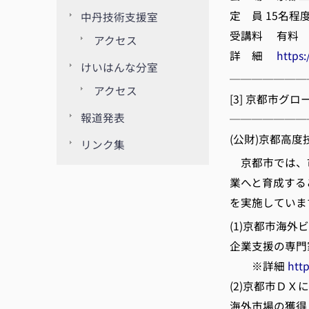
定 員 15名程
中丹技術支援室
受講料 有料
アクセス
詳 細
https
けいはんな分室
───────
アクセス
[3] 京都市
報道発表
───────
(公財)京都高度
リンク集
京都市では、
業へと育成する
を実施しています
(1)京都市海外
企業支援の専門
※詳細
htt
(2)京都市Ｄ
海外市場の獲得