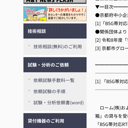
▼━目次━━━
●京都府中小企
[1]「B5G帯
技術相談
●関係団体より
[2] 令和8
技術相談(無料)のご利用
[3] 京都市
[
━━━━━━━
試験・分析のご依頼
───────
依頼試験手数料一覧
[1] 「B5G
───────
依頼試験の手順
京都
試験・分析依頼書(word)
ローム(株)およ
箱」の貸与を受
貸付機器のご利用
「B5G帯対応