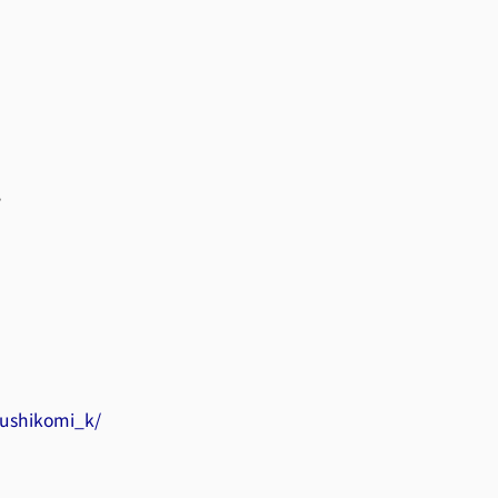
。
ushikomi_k/