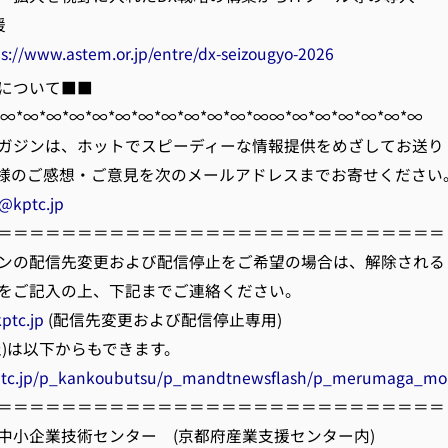
援
ps://www.astem.or.jp/entre/dx-seizougyo-2026
について■■
*∞*∞*∞*∞*∞*∞*∞*∞*∞*∞*∞*∞∞*∞*∞*∞*∞*∞*∞
ガジンは、ホットでスピーディーな情報提供をめざしてお送り
様のご感想・ご意見を次のメールアドレスまでお寄せください
@kptc.jp
＝＝＝＝＝＝＝＝＝＝＝＝＝＝＝＝＝＝＝＝＝＝＝＝＝＝＝＝
ンの配信先変更および配信停止をご希望の場合は、解除される
をご記入の上、下記までご連絡ください。
ptc.jp
(配信先変更および配信停止専用)
)は以下からもできます。
ptc.jp/p_kankoubutsu/p_mandtnewsflash/p_merumaga_mo
＝＝＝＝＝＝＝＝＝＝＝＝＝＝＝＝＝＝＝＝＝＝＝＝＝＝＝＝
中小企業技術センター (京都府産業支援センター内)