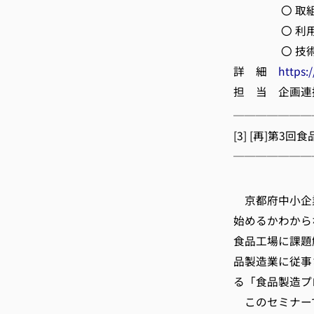
〇 取組事
〇 利用企
〇 技術セ
詳 細
https:
担 当 企画連携係
───────
[3] [再]第3
───────
京都
京都府中小企
始めるかわから
食品工場に課題
品製造業に従事
る「食品製造プ
このセミナー