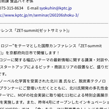
技術課 食品バイオ係
15-8634 E-mail
syokuhin@kptc.jp
s://www.kptc.jp/m/seminar/260206shoku-3/
────────────────────────────
ァレンス「ZET-summit(ゼットサミット)」
────────────────────────────
ジー“をテーマとした国際カンファレンス「ZET-summit
ト)」を京都府向日市で開催します！
ジーに関する幅広いテーマの最新情報に関する講演・対談や
のスタートアップによるピッチ・商談エリアの設置など、盛りだ
です。
ーベル化学賞を受賞された北川 進 氏など、脱炭素テクノロ
プランナーにご登壇いただくとともに、北川氏開発の多孔性金
をテーマに、MOFの社会実装に取り組む11社による特別企画展示
」を実施します。また、昨年4月にオープンしたインキュベーシ