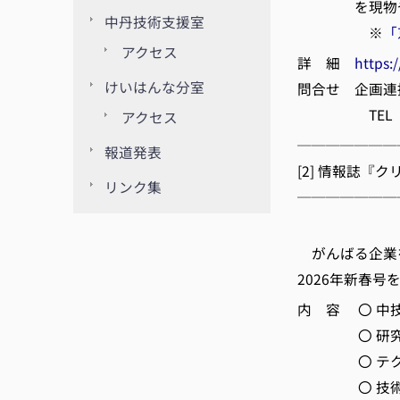
を現物やパ
中丹技術支援室
※
「
アクセス
詳 細
https:
けいはんな分室
問合せ 企画連
TEL 075-31
アクセス
───────
報道発表
[2] 情報誌『ク
リンク集
───────
京都
がんばる企業
2026年新春
内 容 〇 中
〇 研究成
〇 テクノ
〇 技術ト