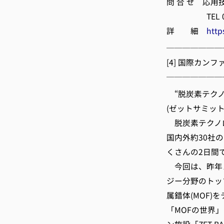
問 合 せ 応用
TEL 075-3
詳 細
http
───────
[4] 国際カンフ
───────
“脱炭素テクノロ
(ゼットサミッ
脱炭素テクノロ
国内外約30社
くさんの2日間
今回は、昨年ノ
ジー分野のトッ
属錯体(MOF)
「MOFの世界