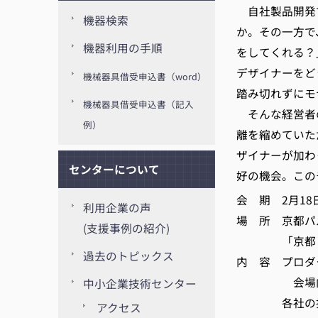
自社製品開発
機器検索
か。その一方で
機器利用の手順
をしてくれる？
デザイナーをど
機械器具借受申込書（word）
踏み切れずにモ
機械器具借受申込書（記入
そんな経営者
例）
離を縮めていた
ザイナーが加わ
センターについて
好の機会。この
会 期 2月18日(
利用企業の声
場 所 京都パ
(支援事例の紹介)
「京都ビジネ
過去のトピックス
内 容 プロダ
会場内に各デ
中小企業技術センター
各社の担当者
アクセス