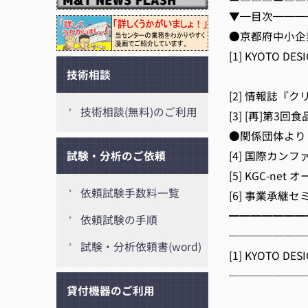
▼━目次━━━
●京都府中小企
[1] KYOTO 
技術相談
[2
[2] 情報誌『ク
技術相談(無料)のご利用
[3] [再]第3
●関係団体より
[4] 国際カンファ
試験・分析のご依頼
[5] KGC-ne
依頼試験手数料一覧
[6] 事業承継セ
━━━━━━━
依頼試験の手順
───────
試験・分析依頼書(word)
[1] KYOTO 
───────
貸付機器のご利用
京都