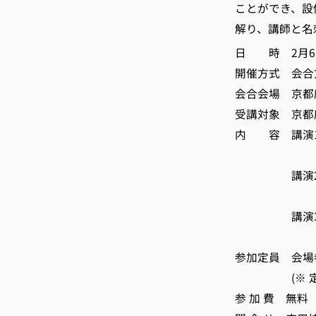
ことができ、設
解り、講師と名
日 時 2月6日(金
開催方式 会合
会合会場 京都
受講対象 京都
内 容 講演1
人材
講演2：『製
イン
講演3：『見
可視化
参加定員 会場参
(※ 定員超
参 加 費 無料