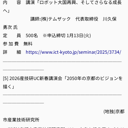
内 容 講演「ロボット大国再興、そしてさらなる成長
へ」
講師:(株)テムザック 代表取締役 川久保
勇次 氏
定 員 500名 ※申込締切 1月13日(火)
参 加 費 無料
詳 細
https://www.ict-kyoto.jp/seminar/2025/3734/
──────────────────────────
─────────
[5] 2026産技研UC新春講演会「2050年の京都のビジョンを
描く」
──────────────────────────
─────────
(地独)京都
市産業技術研究所