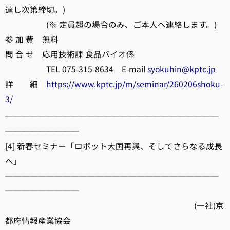
達し次第締切。)
(※ 定員超の場合のみ、ご本人へ連絡します。)
参 加 費 無料
問 合 せ 応用技術課 食品バイオ係
TEL 075-315-8634 E-mail
syokuhin@kptc.jp
詳 細
https://www.kptc.jp/m/seminar/260206shoku-
3/
──────────────────────────
─────────
[4] 新春セミナー「ロボット大国再興、そしてさらなる成長
へ」
──────────────────────────
─────────
(一社)京
都府情報産業協会