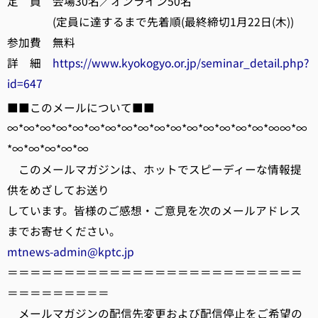
定 員 会場30名／オンライン50名
(定員に達するまで先着順(最終締切1月22日(木))
参加費 無料
詳 細
https://www.kyokogyo.or.jp/seminar_detail.php?
id=647
■■このメールについて■■
∞*∞*∞*∞*∞*∞*∞*∞*∞*∞*∞*∞*∞*∞*∞*∞*∞∞*∞
*∞*∞*∞*∞*∞
このメールマガジンは、ホットでスピーディーな情報提
供をめざしてお送り
しています。皆様のご感想・ご意見を次のメールアドレス
までお寄せください。
mtnews-admin@kptc.jp
＝＝＝＝＝＝＝＝＝＝＝＝＝＝＝＝＝＝＝＝＝＝＝＝＝＝
＝＝＝＝＝＝＝＝＝
メールマガジンの配信先変更および配信停止をご希望の