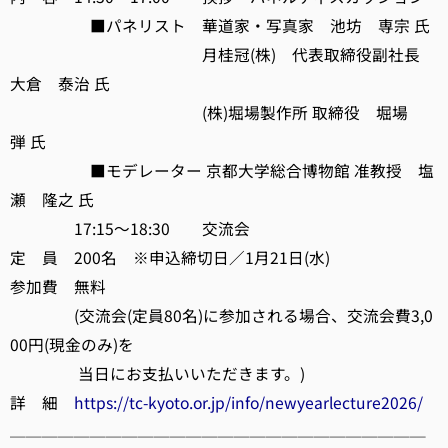
■パネリスト 華道家・写真家 池坊 専宗 氏
月桂冠(株) 代表取締役副社長
大倉 泰治 氏
(株)堀場製作所 取締役 堀場
弾 氏
■モデレーター 京都大学総合博物館 准教授 塩
瀬 隆之 氏
17:15～18:30 交流会
定 員 200名 ※申込締切日／1月21日(水)
参加費 無料
(交流会(定員80名)に参加される場合、交流会費3,0
00円(現金のみ)を
当日にお支払いいただきます。)
詳 細
https://tc-kyoto.or.jp/info/newyearlecture2026/
──────────────────────────