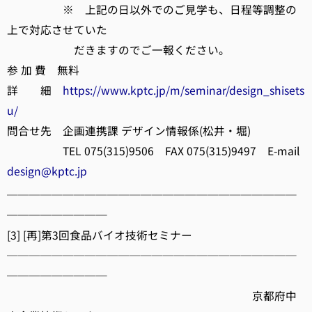
※ 上記の日以外でのご見学も、日程等調整の
上で対応させていた
だきますのでご一報ください。
参 加 費 無料
詳 細
https://www.kptc.jp/m/seminar/design_shisets
u/
問合せ先 企画連携課 デザイン情報係(松井・堀)
TEL 075(315)9506 FAX 075(315)9497 E-mail
design@kptc.jp
──────────────────────────
─────────
[3] [再]第3回食品バイオ技術セミナー
──────────────────────────
─────────
京都府中