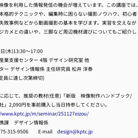
像を利用した情報発信の機会が増えています。この講座では
本格的テクニックや、編集時に困らない撮影ノウハウ、初心者
失敗事例などから動画撮影の基本を学びます。実習を交えなが
ジカメとの違いや、三脚など周辺機材選びについてもご紹介し
(木)13:30～17:00
産業支援センター 4階 デザイン研究室 他
ー デザイン情報係 主任研究員 松井 洋泰
(定員に達し次第締切)
て、推奨の教材(任意)「新版 映像制作ハンドブック/
090円を事前購入し当日持参してください。
//www.kptc.jp/m/seminar/251127eizou/
携課 デザイン情報係
315-9506 E-mail
design@kptc.jp