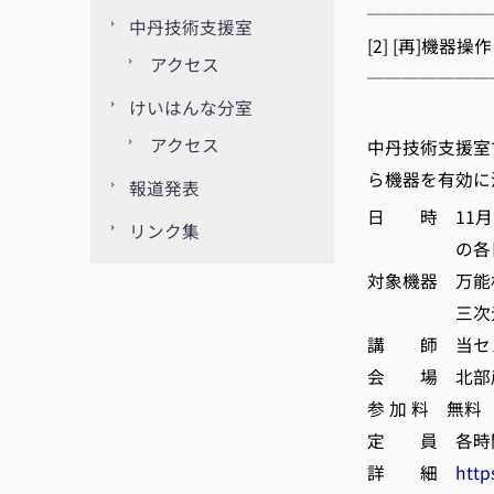
───────
中丹技術支援室
[2] [再]機
アクセス
───────
けいはんな分室
京都
アクセス
中丹技術支援室
ら機器を有効に
報道発表
日 時 11月19日
リンク集
の各日13:30
対象機器 万能
三次元光学
講 師 当セ
会 場 北部産
参 加 料 無料
定 員 各時間
詳 細
http