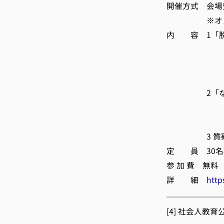
開催方式 会場受
※オンライン
内 容 1「脱
(株)エス
環境省脱
八林 公平
2「なぜ今、
きょうと生
松村 直子
3 質疑応答
定 員 30名程
参 加 費 無料
詳 細
http
───────
[4] 社会人