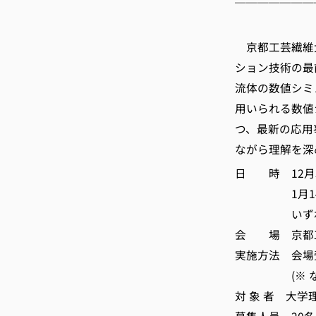
───────
京
京都工芸繊維
ション技術の最
流体の数値シミ
用いられる数値
つ、最新の応用
ながら理解を深
日 時 12月3
1月14日、2
いずれも水曜日
会 場 京都
実施方法 会場
(※ なるべ
対 象 者 大