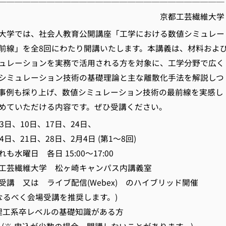
────────────────────────────
都工芸繊維大学
大学では、社会人教育公開講座「工学における数値シミュレー
前線」を全8回にわたり開講いたします。本講義は、材料およ
ュレーションを実務で活用される方を対象に、工学分野で広く
シミュレーション技術の基礎理論と主な離散化手法を解説しつ
事例も採り上げ、数値シミュレーション技術の最前線を実感し
めていただける内容です。ぜひ受講ください。
日、10日、17日、24日、
1日、28日、2月4日 (第1～8回)
 各日 15:00～17:00
工芸繊維大学 松ヶ崎キャンパス内講義室
受講 又は ライブ配信(Webex) のハイブリッド開催
く会場受講を推奨します。)
学理工系卒レベルの基礎知識がある方