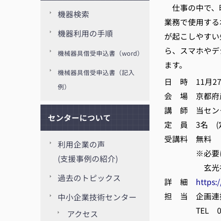
仕事の中で、映
機器検索
業務で使用する
機器利用の手順
が起こしやすい
ら、スマホやデ
機械器具借受申込書（word）
ます。
機械器具借受申込書（記入
日 時 11月27日
例）
会 場 京都府
講 師 当センタ
センターについて
定 員 3名 
受講料 無料
利用企業の声
※必要に応じ
(支援事例の紹介)
玄光社」2,
過去のトピックス
詳 細
https:
担 当 企画連
中小企業技術センター
TEL 075-
アクセス