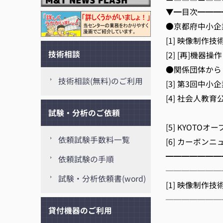
▼━目次━━━
●京都府中小企
[1] 映像制作技術
技術相談
[2] [再]機器
●関係団体から
技術相談(無料)のご利用
[3] 第3回中小
[4] 社会人
[
試験・分析のご依頼
[5] KYOT
依頼試験手数料一覧
[6] カーボンニ
━━━━━━━
依頼試験の手順
───────
試験・分析依頼書(word)
[1] 映像制作
───────
貸付機器のご利用
京都