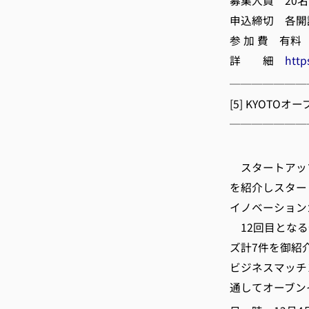
募集人員 20名
申込締切 各開
参 加 費 有料
詳 細
http
───────
[5] KYOT
───────
(公
スタートアップ
を紹介しスター
イノベーションカ
12回目となる
ズ計7件を御紹
ビジネスマッチ
通してオーブン