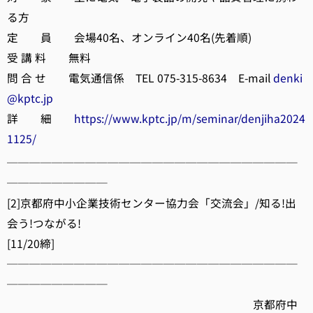
る方
定 員 会場40名、オンライン40名(先着順)
受 講 料 無料
問 合 せ 電気通信係 TEL 075-315-8634 E-mail
denki
@kptc.jp
詳 細
https://www.kptc.jp/m/seminar/denjiha2024
1125/
──────────────────────────
─────────
[2]京都府中小企業技術センター協力会「交流会」/知る!出
会う!つながる!
[11/20締]
──────────────────────────
─────────
京都府中