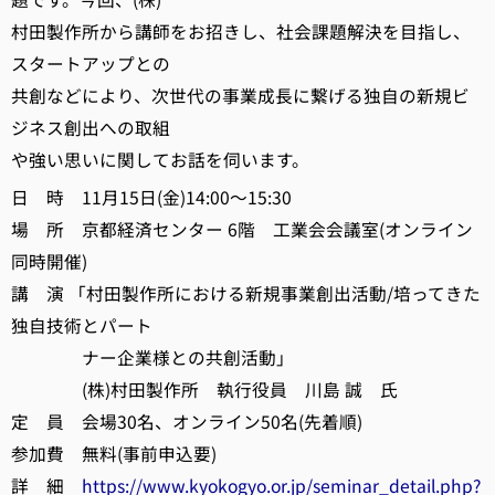
村田製作所から講師をお招きし、社会課題解決を目指し、
スタートアップとの
共創などにより、次世代の事業成長に繋げる独自の新規ビ
ジネス創出への取組
や強い思いに関してお話を伺います。
日 時 11月15日(金)14:00～15:30
場 所 京都経済センター 6階 工業会会議室(オンライン
同時開催)
講 演 「村田製作所における新規事業創出活動/培ってきた
独自技術とパート
ナー企業様との共創活動」
(株)村田製作所 執行役員 川島 誠 氏
定 員 会場30名、オンライン50名(先着順)
参加費 無料(事前申込要)
詳 細
https://www.kyokogyo.or.jp/seminar_detail.php?