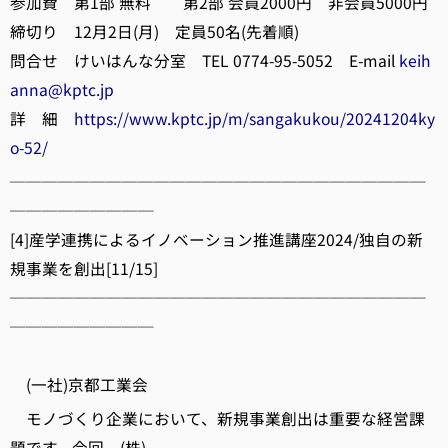
参加費 第1部 無料 第2部 会員2000円 非会員5000円
締切り 12月2日(月) 定員50名(先着順)
問合せ けいはんな分室 TEL 0774-95-5052 E-mail
keih
anna@kptc.jp
詳 細
https://www.kptc.jp/m/sangakukou/20241204ky
o-52/
──────────────────────────
─────────
[4]産学連携によるイノベーション推進講座2024/独自の新
規事業を創出[11/15]
──────────────────────────
─────────
(一社)京都工業会
モノづくり企業において、新規事業創出は重要な経営課
題です。今回、(株)