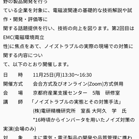
野の製品開発を行っ
ている企業を対象に、電磁波関連の基礎的な技術解説や試
作・開発・評価等に
関する話題提供を行い、技術の向上を図ります。第2回目は
EMC(電磁環境両立
性)に焦点をあて、ノイズトラブルの実際の現場での対策に
関する内容につい
て、以下のとおり開催します。
日 時 11月25日(月)13:30～16:30
開催方式 会合方式及びオンライン(Zoom)方式併用
会 場 京都府産業支援センター 5階 研修室
講 師 「ノイズトラブルの実態とその対策手法」
(株)電研精機研究所 室長 大阿久 学 氏
*16時頃からインバータを用いたノイズ対策の
実演(会場のみ)
対 象 主に電気・電子製品の開発や品質管理に携わ