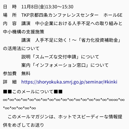
日 時 11月8日(金)13:30～15:30
場 所 TKP京都四条カンファレンスセンター ホール6E
内 容 講演 中小企業における人手不足への取り組みと
中小機構の支援施策
講演 人手不足に効く！～「省力化投資補助金」
の活用法について
説明「スムーズな交付申請」について
案内「インフォメーション窓口」について
参加費 無料
詳 細
https://shoryokuka.smrj.go.jp/seminar/#kinki
■■このメールについて■■
∞*∞*∞*∞*∞*∞*∞*∞*∞*∞*∞*∞*∞*∞*∞*∞*∞∞*∞
*∞*∞*∞*∞*∞
このメールマガジンは、ホットでスピーディーな情報提
供をめざしてお送り