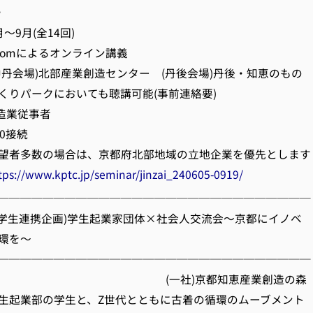
。
9月(全14回)
omによるオンライン講義
北部産業創造センター (丹後会場)丹後・知恵のもの
クにおいても聴講可能(事前連絡要)
造業従事者
0接続
の場合は、京都府北部地域の立地企業を優先とします
tps://www.kptc.jp/seminar/jinzai_240605-0919/
────────────────────────────
フ会(学生連携企画)学生起業家団体×社会人交流会～京都にイノベ
環を～
────────────────────────────
社)京都知恵産業創造の森
起業部の学生と、Z世代とともに古着の循環のムーブメント