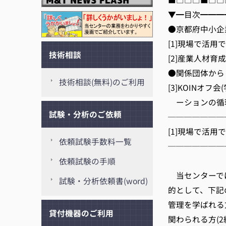
▼━目次━━━
●京都府中小企
[1]現場で活用
技術相談
[2]産業人材育成
●関係団体から
技術相談(無料)のご利用
[3]KOINオ
ーションの循環を
試験・分析のご依頼
───────
[1]現場で活用
依頼試験手数料一覧
───────
京都
依頼試験の手順
当センターで
試験・分析依頼書(word)
的として、下記
管理を学ばれる方
貸付機器のご利用
関わられる方(