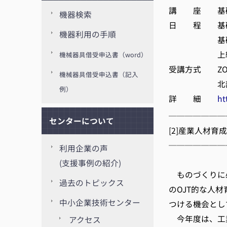
講 座 基礎講
機器検索
日 程 基礎講座
機器利用の手順
基礎講座手法編
上級講座 7
機械器具借受申込書（word）
受講方式 ZO
機械器具借受申込書（記入
北部産業創造
例）
詳 細
ht
───────
センターについて
[2]産業人材育成
───────
利用企業の声
京都
(支援事例の紹介)
ものづくりに
過去のトピックス
のOJT的な人
中小企業技術センター
つける機会とし
今年度は、工
アクセス