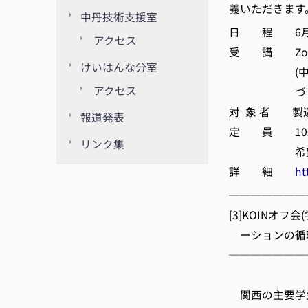
義いただきます
中丹技術支援室
日 程 6月～
アクセス
受 講 Zo
けいはんな分室
(中丹会場)
アクセス
づくりパー
対 象 者 製
報道発表
定 員 10
リンク集
希望者多数
詳 細
ht
───────
[3]KOINオ
ーションの循
───────
(一
関西の主要学生