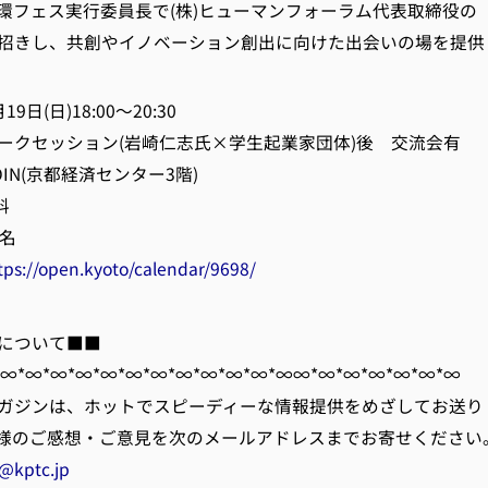
環フェス実行委員長で(株)ヒューマンフォーラム代表取締役の
招きし、共創やイノベーション創出に向けた出会いの場を提供
(日)18:00～20:30
ョン(岩崎仁志氏×学生起業家団体)後 交流会有
N(京都経済センター3階)
料
名
tps://open.kyoto/calendar/9698/
について■■
*∞*∞*∞*∞*∞*∞*∞*∞*∞*∞*∞*∞∞*∞*∞*∞*∞*∞*∞
ガジンは、ホットでスピーディーな情報提供をめざしてお送り
様のご感想・ご意見を次のメールアドレスまでお寄せください
@kptc.jp