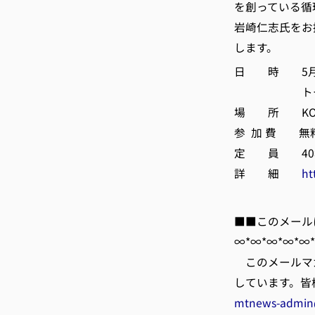
を創っている循
岩崎仁志氏をお
します。
日 時 5月19日
トークセッシ
場 所 KOI
参 加 費 無
定 員 40
詳 細
ht
■■このメール
∞*∞*∞*∞*∞
このメールマ
しています。皆
mtnews-admin