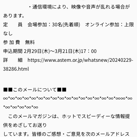
・通信環境により、映像や音声が乱れる場合が
あります。
定 員 会場参加：30名(先着順) オンライン参加：上限
なし
参 加 費 無料
申込期間 2月29日(木)～3月21日(木)17：00
詳 細 https://www.astem.or.jp/whatsnew/20240229-
38286.html
■■このメールについて■■
∞*∞*∞*∞*∞*∞*∞*∞*∞*∞*∞*∞*∞*∞*∞*∞*∞∞*∞
*∞*∞*∞*∞*∞
このメールマガジンは、ホットでスピーディーな情報提
供をめざしてお送り
しています。皆様のご感想・ご意見を次のメールアドレス