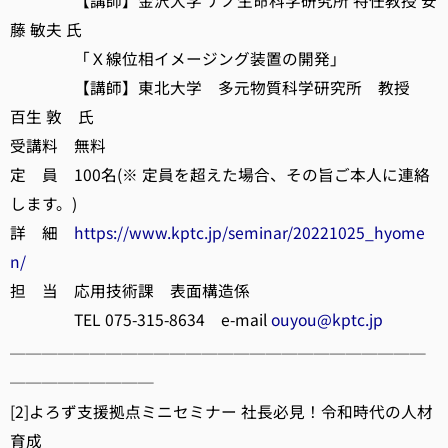
【講師】金沢大学 ナノ生命科学研究所 特任教授 安
藤 敏夫 氏
「Ｘ線位相イメージング装置の開発」
【講師】東北大学 多元物質科学研究所 教授
百生 敦 氏
受講料 無料
定 員 100名(※ 定員を超えた場合、その旨ご本人に連絡
します。)
詳 細
https://www.kptc.jp/seminar/20221025_hyome
n/
担 当 応用技術課 表面構造係
TEL 075-315-8634 e-mail
ouyou@kptc.jp
──────────────────────────
─────────
[2]よろず支援拠点ミニセミナー 社長必見！令和時代の人材
育成