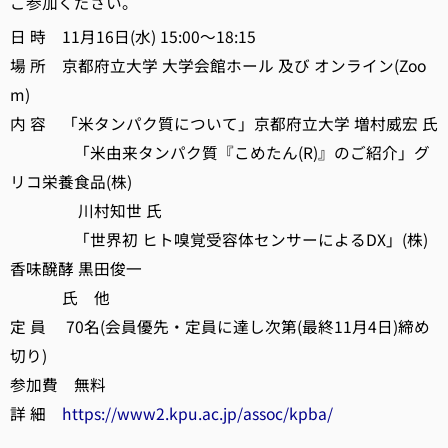
ご参加ください。
日 時 11月16日(水) 15:00～18:15
場 所 京都府立大学 大学会館ホール 及び オンライン(Zoo
m)
内 容 「米タンパク質について」京都府立大学 増村威宏 氏
「米由来タンパク質『こめたん(R)』のご紹介」グ
リコ栄養食品(株)
川村知世 氏
「世界初 ヒト嗅覚受容体センサーによるDX」(株)
香味醗酵 黒田俊一
氏 他
定 員 70名(会員優先・定員に達し次第(最終11月4日)締め
切り)
参加費 無料
詳 細
https://www2.kpu.ac.jp/assoc/kpba/