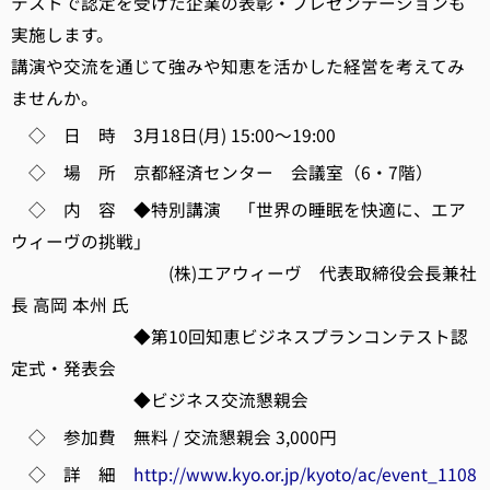
テストで認定を受けた企業の表彰・プレゼンテーションも
実施します。
講演や交流を通じて強みや知恵を活かした経営を考えてみ
ませんか。
◇ 日 時 3月18日(月) 15:00～19:00
◇ 場 所 京都経済センター 会議室（6・7階）
◇ 内 容 ◆特別講演 「世界の睡眠を快適に、エア
ウィーヴの挑戦」
(株)エアウィーヴ 代表取締役会長兼社
長 高岡 本州 氏
◆第10回知恵ビジネスプランコンテスト認
定式・発表会
◆ビジネス交流懇親会
◇ 参加費 無料 / 交流懇親会 3,000円
◇ 詳 細
http://www.kyo.or.jp/kyoto/ac/event_1108