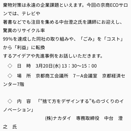
棄物対策は永遠の企業課題といえます。今回の京商ECOサロ
ンでは、テレビや
著書などでも注目を集める中台澄之氏を講師にお迎えし、
驚異のリサイクル率
99％を達成した同社の取り組みや、「ごみ」を「コスト」
から「利益」に転換
するアイデアや先進事例をお話しいただきます。
◇ 日 時 3月20日(水) 13：30～15：00
◇ 場 所 京都商工会議所 7－A会議室 京都経済セ
ンター7階
◇ 内 容 「“捨て方をデザインする”ものづくりのイ
ノベーション」
(株)ナカダイ 専務取締役 中台 澄
之 氏