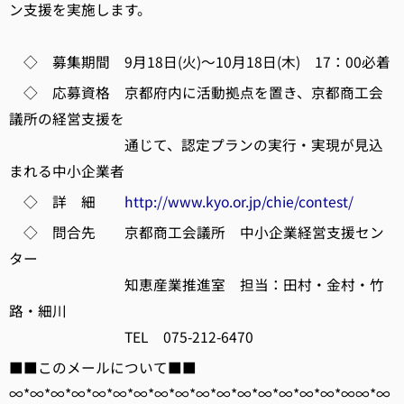
ン支援を実施します。
◇ 募集期間 9月18日(火)～10月18日(木) 17：00必着
◇ 応募資格 京都府内に活動拠点を置き、京都商工会
議所の経営支援を
通じて、認定プランの実行・実現が見込
まれる中小企業者
◇ 詳 細
http://www.kyo.or.jp/chie/contest/
◇ 問合先 京都商工会議所 中小企業経営支援セン
ター
知恵産業推進室 担当：田村・金村・竹
路・細川
TEL 075-212-6470
■■このメールについて■■
∞*∞*∞*∞*∞*∞*∞*∞*∞*∞*∞*∞*∞*∞*∞*∞*∞∞*∞