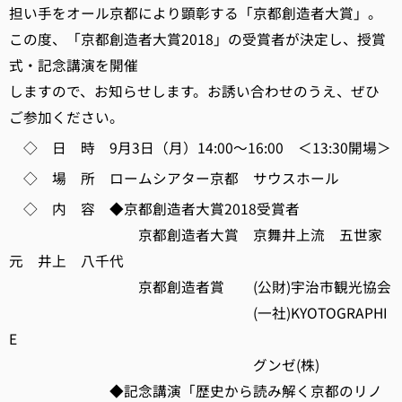
担い手をオール京都により顕彰する「京都創造者大賞」。
この度、「京都創造者大賞2018」の受賞者が決定し、授賞
式・記念講演を開催
しますので、お知らせします。お誘い合わせのうえ、ぜひ
ご参加ください。
◇ 日 時 9月3日（月）14:00～16:00 ＜13:30開場＞
◇ 場 所 ロームシアター京都 サウスホール
◇ 内 容 ◆京都創造者大賞2018受賞者
京都創造者大賞 京舞井上流 五世家
元 井上 八千代
京都創造者賞 (公財)宇治市観光協会
(一社)KYOTOGRAPHI
E
グンゼ(株)
◆記念講演「歴史から読み解く京都のリノ