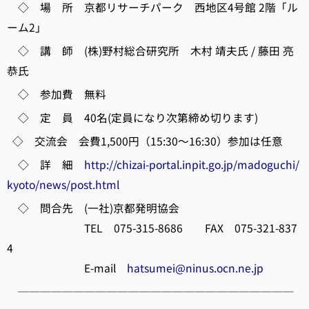
◇ 場 所 京都リサーチパーク 西地区4号館 2階「ル
ーム2」
◇ 講 師 (株)野村総合研究所 木村 靖夫氏 / 藤田 亮
恭氏
◇ 参加費 無料
◇ 定 員 40名(定員になり次第締め切ります)
◇ 交流会 会費1,500円（15:30～16:30）参加は任意
◇ 詳 細
http://chizai-portal.inpit.go.jp/madoguchi/
kyoto/news/post.html
◇ 問合先 (一社)京都発明協会
TEL 075-315-8686 FAX 075-321-837
4
E-mail
hatsumei@ninus.ocn.ne.jp
─────────────────────────