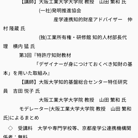
【講師】大阪工業大学大学院 教授 山田 繁和 氏
(一社)発明推進協会
産学連携知的財産アドバイザー 仲
村 隆蔵 氏
(独)工業所有権・研修館 知的人材部長代
理 横内 猛 氏
第3回『特許庁知財教材
「デザイナーが身につけておくべき知財の基
本」を用いた取組み』
【講師】大阪大学知的基盤総合センター特任研究
員 吉田 悦子 氏
大阪工業大学大学院 教授 山田 繁和 氏
モデレーター(大阪工業大学大学院 教授 山田 繁和
氏)によるまとめ
◇ 受講料 大学や専門学校等、京都産学公連携機構関
係者：無料