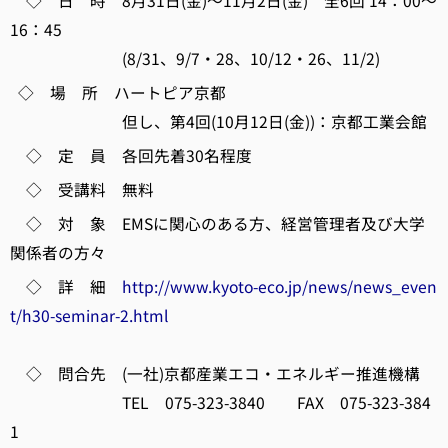
◇ 日 時 8月31日(金)～11月2日(金) 全6回 14：00～
16：45
(8/31、9/7・28、10/12・26、11/2)
◇ 場 所 ハートピア京都
但し、第4回(10月12日(金))：京都工業会館
◇ 定 員 各回先着30名程度
◇ 受講料 無料
◇ 対 象 EMSに関心のある方、経営管理者及び大学
関係者の方々
◇ 詳 細
http://www.kyoto-eco.jp/news/news_even
t/h30-seminar-2.html
◇ 問合先 (一社)京都産業エコ・エネルギー推進機構
TEL 075-323-3840 FAX 075-323-384
1