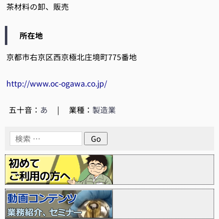
茶材料の卸、販売
所在地
京都市右京区西京極北庄境町775番地
http://www.oc-ogawa.co.jp/
五十音：
あ
|
業種：
製造業