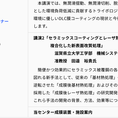
本講演では、無潤滑摺動、無潤滑切削、脱
とした環境負荷低減に貢献するトライボロジ
環境に優しいDLC膜コーティングの現状と
ミナー
します。
講演2「セラミックスコーティングとレーザ
0
複合化した新表面改質処理
」
滋賀県立大学工学部 機械システ
准教授 田邉 裕貴氏
簡便かつ効果的にセラミックス被覆鋼の各
図れる新手法として、従来の「基材熱処理」
逆転させた「成膜後基材熱処理」およびその
採用した「成膜後レーザ熱処理」の研究開発
これら手法の開発の背景、方法、効果等につ
当センター成膜装置・施設案内