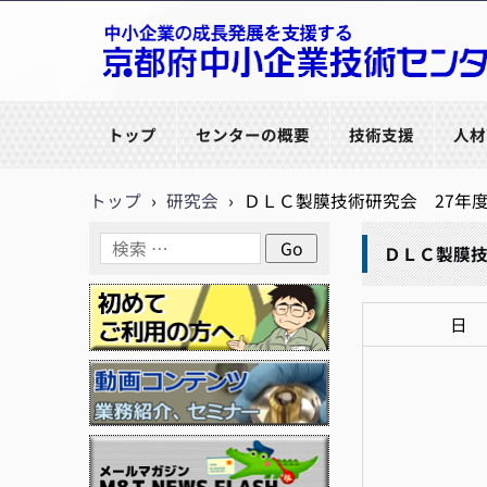
京都府中小企業技術センター
トップ
センターの概要
技術支援
人材
トップ
›
研究会
›
ＤＬＣ製膜技術研究会 27年
ＤＬＣ製膜技
日