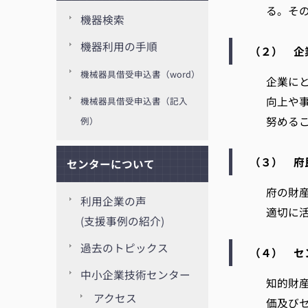
る。そ
機器検索
機器利用の手順
（２） 企
機械器具借受申込書（word）
企業に
向上や
機械器具借受申込書（記入
努める
例）
（３） 府
センターについて
府の財
利用企業の声
適切に
(支援事例の紹介)
過去のトピックス
（４） セ
中小企業技術センター
知的財
アクセス
価及び