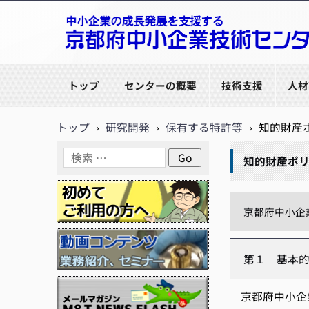
京都府中小企業技術センター
トップ
センターの概要
技術支援
人材
トップ
›
研究開発
›
保有する特許等
›
知的財産
知的財産ポ
京都府中小企
第１ 基本
京都府中小企業