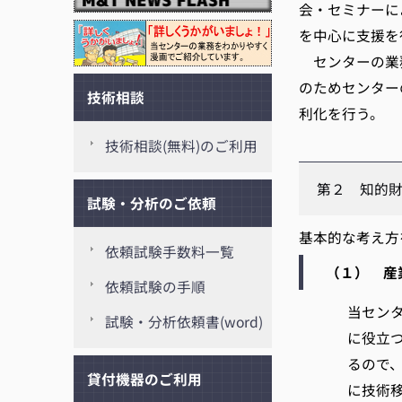
会・セミナーに
を中心に支援を
センターの業務
のためセンター
技術相談
利化を行う。
技術相談(無料)のご利用
第２ 知的
試験・分析のご依頼
基本的な考え方
依頼試験手数料一覧
（１） 産
依頼試験の手順
当セン
試験・分析依頼書(word)
に役立
るので
貸付機器のご利用
に技術