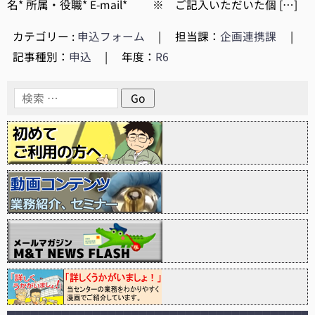
名* 所属・役職* E-mail* ※ ご記入いただいた個 […]
カテゴリー :
申込フォーム
|
担当課：
企画連携課
|
記事種別：
申込
|
年度：
R6