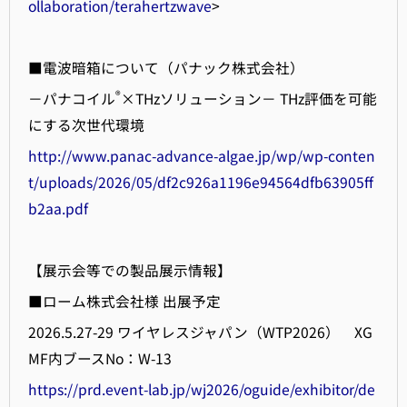
ollaboration/terahertzwave
>
■電波暗箱について（パナック株式会社）
®
－パナコイル
×THzソリューション－ THz評価を可能
にする次世代環境
http://www.panac-advance-algae.jp/wp/wp-conten
t/uploads/2026/05/df2c926a1196e94564dfb63905ff
b2aa.pdf
【展示会等での製品展示情報】
■ローム株式会社様 出展予定
2026.5.27-29 ワイヤレスジャパン（WTP2026） XG
MF内ブースNo：W-13
https://prd.event-lab.jp/wj2026/oguide/exhibitor/de