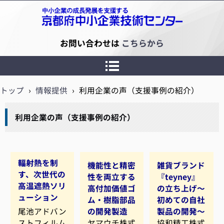
京都府中小企業技術センター
お問い合わせは
こちらから
トップ
›
情報提供
›
利用企業の声（支援事例の紹介）
利用企業の声（支援事例の紹介）
輻射熱を制
機能性と精密
雑貨ブランド
す、次世代の
性を両立する
『teyney』
高温遮熱ソリ
高付加価値ゴ
の立ち上げ～
ューション
ム・樹脂部品
初めての自社
尾池アドバン
の開発製造
製品の開発～
ストフィルム
ヤマウチ株式
協和精工株式