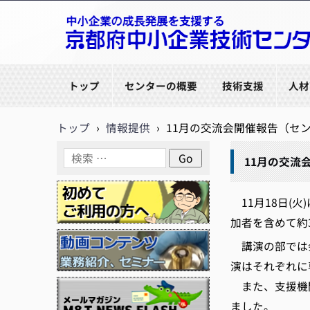
京都府中小企業技術センター
トップ
センターの概要
技術支援
人材
トップ
›
情報提供
›
11月の交流会開催報告（セ
11月の交流
11月18日(
加者を含めて約
講演の部では会
演はそれぞれに
また、支援機関
ました。