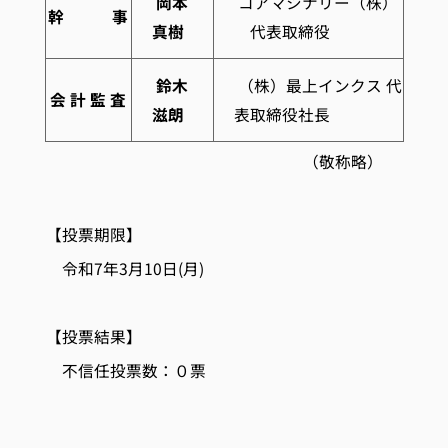
岡本
コアマシナリー（株）
幹 事
真樹
代表取締役
鈴木
（株）最上インクス 代
会 計 監 査
滋朗
表取締役社長
（敬称略）
【投票期限】
令和7年3月10日(月)
【投票結果】
不信任投票数：０票