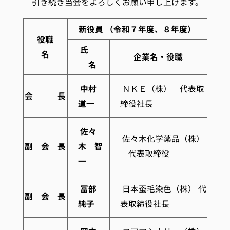
引き続き当会をよろしくお願い申し上げます。
新役員 （令和７年度、８年度）
役職
氏
名
企業名・役職
名
中村
ＮＫＥ（株） 代表取
会 長
道一
締役社長
佐々
佐々木化学薬品（株）
副 会 長
木 智
代表取締役
一
冨部
日本蚕毛染色（株） 代
副 会 長
純子
表取締役社長