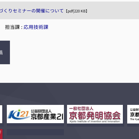
のづくりセミナーの開催について
【pdf|220 KB】
|
担当課 :
応用技術課
稿