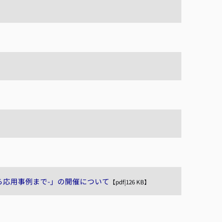
】
ら応用事例まで-」の開催について
【pdf|126 KB】