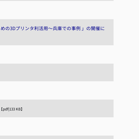
ための3Dプリンタ利活用～兵庫での事例 」の開催に
【pdf|133 KB】