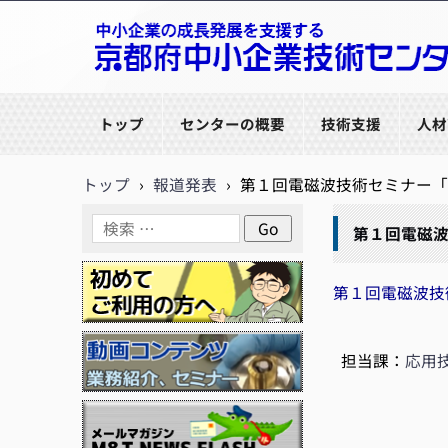
京都府中小企業技術センター
トップ
センターの概要
技術支援
人材
トップ
›
報道発表
›
第１回電磁波技術セミナー「
第１回電磁
第１回電磁波技
担当課：
応用