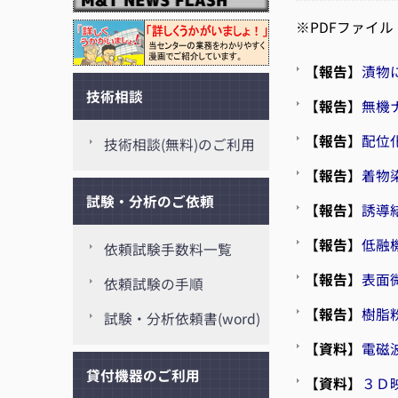
※PDFファイル
【
報告
】
漬物
技術相談
【
報告
】
無機
【
報告
】
配位
技術相談(無料)のご利用
【
報告
】
着物
試験・分析のご依頼
【
報告
】
誘導
【
報告
】
低融
依頼試験手数料一覧
【
報告
】
表面
依頼試験の手順
【
報告
】
樹脂
試験・分析依頼書(word)
【
資料
】
電磁
貸付機器のご利用
【
資料
】
３Ｄ