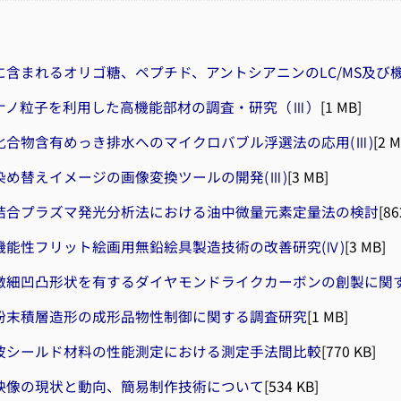
に含まれるオリゴ糖、ペプチド、アントシアニンのLC/MS及び
ナノ粒子を利用した高機能部材の調査・研究（Ⅲ）
[1 MB]
化合物含有めっき排水へのマイクロバブル浮選法の応用(Ⅲ)
[2 M
染め替えイメージの画像変換ツールの開発(Ⅲ)
[3 MB]
結合プラズマ発光分析法における油中微量元素定量法の検討
[86
機能性フリット絵画用無鉛絵具製造技術の改善研究(Ⅳ)
[3 MB]
微細凹凸形状を有するダイヤモンドライクカーボンの創製に関す
粉末積層造形の成形品物性制御に関する調査研究
[1 MB]
波シールド材料の性能測定における測定手法間比較
[770 KB]
映像の現状と動向、簡易制作技術について
[534 KB]