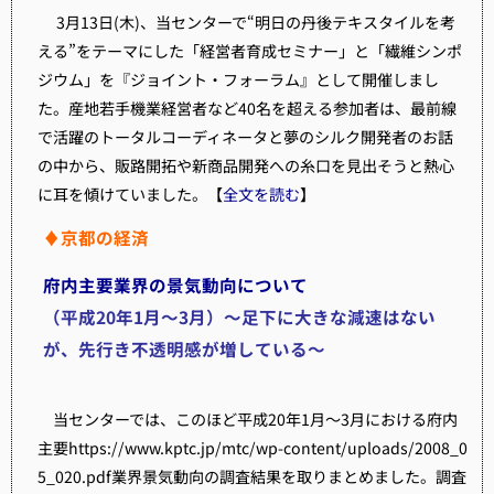
3月13日(木)、当センターで“明日の丹後テキスタイルを考
える”をテーマにした「経営者育成セミナー」と「繊維シンポ
ジウム」を『ジョイント・フォーラム』として開催しまし
た。産地若手機業経営者など40名を超える参加者は、最前線
で活躍のトータルコーディネータと夢のシルク開発者のお話
の中から、販路開拓や新商品開発への糸口を見出そうと熱心
に耳を傾けていました。【
全文を読む
】
♦京都の経済
府内主要業界の景気動向について
（平成20年1月～3月）〜足下に大きな減速はない
が、先行き不透明感が増している〜
当センターでは、このほど平成20年1月～3月における府内
主要https://www.kptc.jp/mtc/wp-content/uploads/2008_0
5_020.pdf業界景気動向の調査結果を取りまとめました。調査