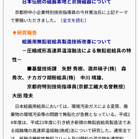
日本伝統の磁器素地と京焼磁器について
京都府中小企業特別技術指導員の今井寛治氏に上記テーマ
で寄稿いただきました。
［全文を読む］
♦研究報告
絵画用無鉛岩絵具製造技術改善について
－圧縮成形高速昇温溶融法による無鉛岩絵具の特
性－
■基盤技術課 矢野 秀樹、酒井硝子(株) 森
秀次、ナカガワ胡粉絵具(株) 中川 晴雄、
京都府特別技術指導員(京都工繊大名誉教授)
大田 陸夫
日本絵画用絵具においては、環境汚染ガスによる変質、廃
棄物の環境汚染等の問題で無鉛化が急務となっている。平成2
4年度は、平成23年度に引き続き新規の無鉛岩絵具製造法であ
る熔融塊の高速昇温熔融(焼成)法について研究した。通常法で
は、低融点機能性無鉛フリット及び顔料の混合物を通常約